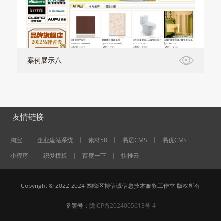
案例展示八
友情链接
淘宝
企业建站系统
素材58
易居CMS
易优CMS
小程序
织梦模板
百度一下
快推云
Copyright © 2022-2024 西峰区博信诚信息技术服务工作室 版权所有
备案号：
陇ICP备2024005613号-4