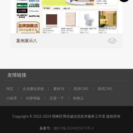
案例展示八
友情链接
淘宝
企业建站系统
素材58
易居CMS
易优CMS
小程序
织梦模板
百度一下
快推云
Copyright © 2022-2024 西峰区博信诚信息技术服务工作室 版权所有
备案号：
陇ICP备2024005613号-4