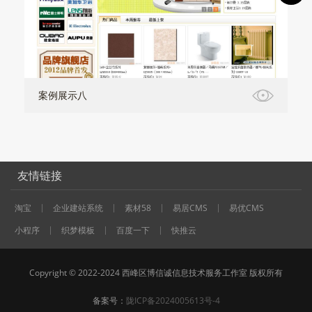
案例展示八
友情链接
淘宝
企业建站系统
素材58
易居CMS
易优CMS
小程序
织梦模板
百度一下
快推云
Copyright © 2022-2024 西峰区博信诚信息技术服务工作室 版权所有
备案号：
陇ICP备2024005613号-4