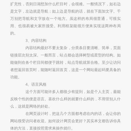
扩充性，否则日湖想加什么栏目时，会很难。一般情况下，如右边
是文字，左边就是导航；如上边是导航的话，就在下面加文字。千
万别把导航和文字放在一个地方。虽这样的布局很普通，可很实
用、也很易被大家所接受。利用框架能很方便来实现这两种布局
的。
3、内容结构
内容结构最好不要太复杂，分类条目要清晰、简单，页面
链接层次别太深。一般而言，站点都会选择树型或星型的结构。如
能做到在各个栏目间都便于跳转，站点导航就算合格。至少让访问
者想返回首页时，能随时返回首页，这是一个网站最起码要具备的
功能。
4、语言风格
这个方面可能许多人都很少有提到，如是个人主页，最能
反映个性的便是语言。喜欢什么样的就要什么样的，不用管别人什
么，这就是网络的好处。
在网页设计时，把这几个方面都考虑在内的话，会让你的
网站很受访问者欢迎。如何设计网页会更好？其实本文都告诉你具
体的方法，直接按照需求来操作就行。